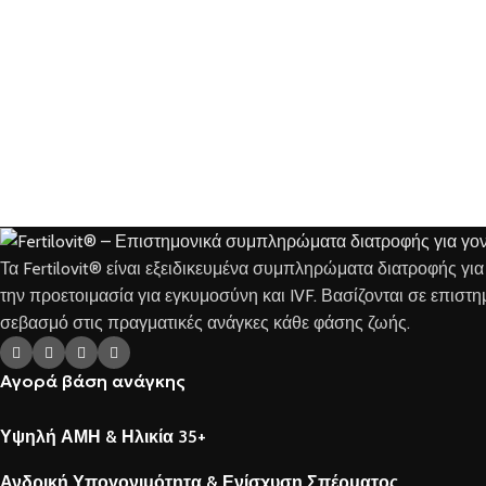
Τα Fertilovit® είναι εξειδικευμένα συμπληρώματα διατροφής γι
την προετοιμασία για εγκυμοσύνη και IVF. Βασίζονται σε επιστ
σεβασμό στις πραγματικές ανάγκες κάθε φάσης ζωής.
Αγορά βάση ανάγκης
Υψηλή ΑΜΗ & Ηλικία 35+
Ανδρική Υπογονιμότητα & Ενίσχυση Σπέρματος