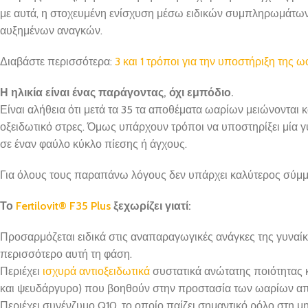
με αυτά, η στοχευμένη ενίσχυση μέσω ειδικών συμπληρωμάτων 
αυξημένων αναγκών.
Διαβάστε περισσότερα:
3 και 1 τρόποι για την υποστήριξη της ω
Η ηλικία είναι ένας παράγοντας, όχι εμπόδιο.
Είναι αλήθεια ότι μετά τα 35 τα αποθέματα ωαρίων μειώνονται
οξειδωτικό στρες. Όμως υπάρχουν τρόποι να υποστηρίξει μία γυ
σε έναν φαύλο κύκλο πίεσης ή άγχους.
Για όλους τους παραπάνω λόγους δεν υπάρχει καλύτερος σύμμ
Το
Fertilovit® F35 Plus
ξεχωρίζει γιατί:
Προσαρμόζεται ειδικά στις αναπαραγωγικές ανάγκες της γυναίκ
περισσότερο αυτή τη φάση.
Περιέχει
ισχυρά αντιοξειδωτικά
συστατικά ανώτατης ποιότητας κα
και ψευδάργυρο) που βοηθούν στην προστασία των ωαρίων από
Περιέχει συνένζυμο Q10, το οποίο παίζει σημαντικό ρόλο στη μητ