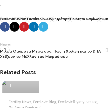
FertilovitF35Plus
ΓυναίκεςΆνω35
μητρότητα
Ποιότητα ωαρίων
συμπ
Newer
Μικρά Θαύματα Μέσα σου: Πώς η Χολίνη και το DHA
Χτίζουν το Μέλλον του Μωρού σου
Related Posts
Health Team
Fertility News
,
Fertilovit Blog
,
Fertilovit® για γυναίκες
,
Ποιότητα Ωαρίων