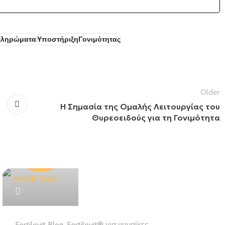
ληρώματα
ΥποστήριξηΓονιμότητας
Older
Η Σημασία της Ομαλής Λειτουργίας του
Θυρεοειδούς για τη Γονιμότητα
Health Team
Fertilovit Blog
,
Fertilovit® για γυναίκες
,