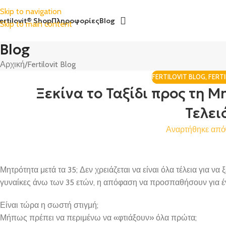
Skip to navigation
ertilovit® Shop
Πληροφορίες
Blog
Skip to main content
Blog
Αρχική
Fertilovit Blog
FERTILOVIT BLOG
,
FERT
Ξεκίνα το Ταξίδι προς τη 
Τελει
Αναρτήθηκε από
Μητρότητα μετά τα 35; Δεν χρειάζεται να είναι όλα τέλεια για να 
γυναίκες άνω των 35 ετών, η απόφαση να προσπαθήσουν για έν
Είναι τώρα η σωστή στιγμή;
Μήπως πρέπει να περιμένω να «φτιάξουν» όλα πρώτα;