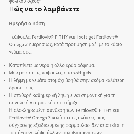
φολικού οξέος*
Πώς να το λαμβάνετε
Ημερήσια δόση:
1 κάψουλα Fertilovit® F THY και 1 soft gel Fertilovit®
Omega 3 ημερησίως, κατά προτίμηση μαζί με το κύριο
γεύμα σας.
Καταπίνετε με νερό ή άλλο κρύο ρόφημα.
Μην μασάτε τις κάψουλες ή τα soft gels
Η λήψη με γεμάτο στομάχι βοηθά στην ακόμα καλύτερη
δράση τους.
Η σταθερή καθημερινή λήψη είναι σημαντική για τη
συνολική διατροφική υποστήριξη.
Η ολοκληρωμένη σύνθεση των Fertilovit® F THY και
Fertilovit® Omega 3 καλύπτει τις ανάγκες μιας
σύγχρονης εξειδικευμένης φόρμουλας· δεν απαιτείται η
ταυτόχρονη λήψη άλλων πολυβιταμινούχων