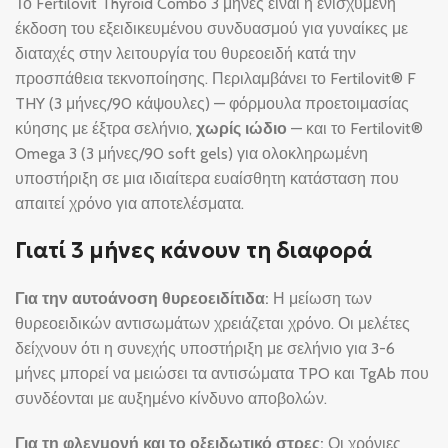
Το Fertilovit Thyroid Combo 3 μήνες είναι η ενισχυμένη
έκδοση του εξειδικευμένου συνδυασμού για γυναίκες με
διαταχές στην λειτουργία του θυρεοειδή κατά την
προσπάθεια τεκνοποίησης. Περιλαμβάνει το Fertilovit® F
THY (3 μήνες/90 κάψουλες) — φόρμουλα προετοιμασίας
κύησης με έξτρα σελήνιο,
χωρίς ιώδιο
— και το Fertilovit®
Omega 3 (3 μήνες/90 soft gels) για ολοκληρωμένη
υποστήριξη σε μια ιδιαίτερα ευαίσθητη κατάσταση που
απαιτεί χρόνο για αποτελέσματα.
Γιατί 3 μήνες κάνουν τη διαφορά
Για την αυτοάνοση θυρεοειδίτιδα:
Η μείωση των
θυρεοειδικών αντισωμάτων χρειάζεται χρόνο. Οι μελέτες
δείχνουν ότι η συνεχής υποστήριξη με σελήνιο για 3-6
μήνες μπορεί να μειώσει τα αντισώματα TPO και TgAb που
συνδέονται με αυξημένο κίνδυνο αποβολών.
Για τη φλεγμονή και το οξειδωτικό στρες:
Οι χρόνιες