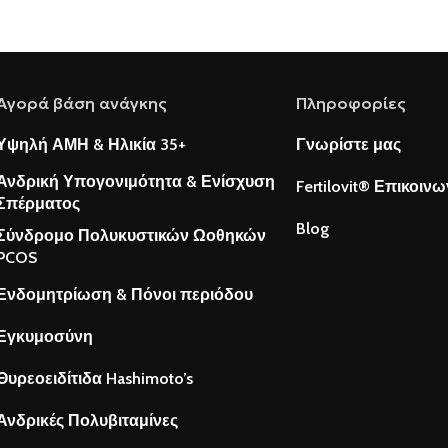
Αγορά βάση ανάγκης
Πληροφορίες
Υψηλή ΑΜΗ & Ηλικία 35+
Γνωρίστε μας
Ανδρική Υπογονιμότητα & Ενίσχυση
Fertilovit® Επικοινω
Σπέρματος
Blog
Σύνδρομο Πολυκυστικών Ωοθηκών
PCOS
Ενδομητρίωση & Πόνοι περιόδου
Εγκυμοσύνη
Θυρεοειδίτιδα Hashimoto’s
Ανδρικές Πολυβιταμίνες