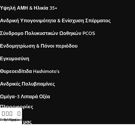
Υψηλή ΑΜΗ & Ηλικία 35+
Ανδρική Υπογονιμότητα & Ενίσχυση Σπέρματος
Σύνδρομο Πολυκυστικών Ωοθηκών PCOS
Ενδομητρίωση & Πόνοι περιόδου
Εγκυμοσύνη
Θυρεοειδίτιδα Hashimoto’s
Ανδρικές Πολυβιταμίνες
Ωμέγα-3 Λιπαρά Οξέα
Πληροφορίες
τα επιθυμιών
Shop
Ο Λογαριασμός μου
Cart
Γνωρίστε μας
Fertilovit® Επικοινωνία