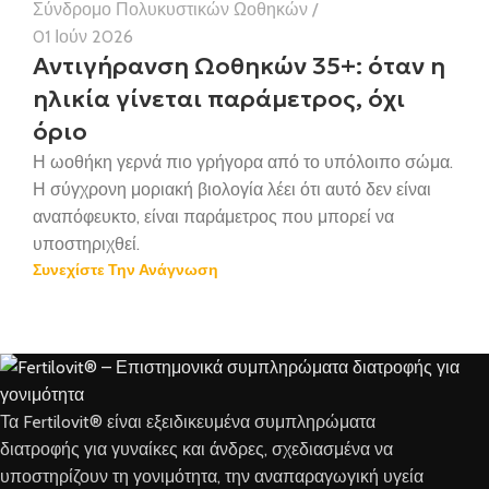
Σύνδρομο Πολυκυστικών Ωοθηκών
01 Ιούν 2026
Αντιγήρανση Ωοθηκών 35+: όταν η
ηλικία γίνεται παράμετρος, όχι
όριο
Η ωοθήκη γερνά πιο γρήγορα από το υπόλοιπο σώμα.
Η σύγχρονη μοριακή βιολογία λέει ότι αυτό δεν είναι
αναπόφευκτο, είναι παράμετρος που μπορεί να
υποστηριχθεί.
Συνεχίστε Την Ανάγνωση
Τα Fertilovit® είναι εξειδικευμένα συμπληρώματα
διατροφής για γυναίκες και άνδρες, σχεδιασμένα να
υποστηρίζουν τη γονιμότητα, την αναπαραγωγική υγεία