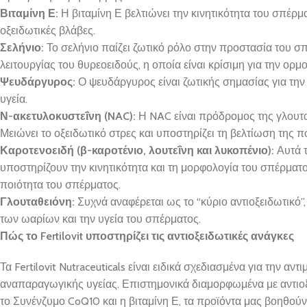
Βιταμίνη Ε:
Η βιταμίνη Ε βελτιώνει την κινητικότητα του σπέ
οξειδωτικές βλάβες.
Σελήνιο:
Το σελήνιο παίζει ζωτικό ρόλο στην προστασία του σ
λειτουργίας του θυρεοειδούς, η οποία είναι κρίσιμη για την ορμ
Ψευδάργυρος:
Ο ψευδάργυρος είναι ζωτικής σημασίας για τη
υγεία.
Ν-ακετυλοκυστεΐνη (NAC):
Η NAC είναι πρόδρομος της γλουτα
Μειώνει το οξειδωτικό στρες και υποστηρίζει τη βελτίωση της π
Καροτενοειδή (β-καροτένιο, λουτεΐνη και λυκοπένιο):
Αυτά 
υποστηρίζουν την κινητικότητα και τη μορφολογία του σπέρματος.
ποιότητα του σπέρματος.
Γλουταθειόνη:
Συχνά αναφέρεται ως το “κύριο αντιοξειδωτικό”
των ωαρίων και την υγεία του σπέρματος.
Πώς το Fertilovit υποστηρίζει τις αντιοξειδωτικές ανάγκες
Τα Fertilovit Nutraceuticals είναι ειδικά σχεδιασμένα για την α
αναπαραγωγικής υγείας. Επιστημονικά διαμορφωμένα με αντιο
το Συνένζυμο CoQ10 και η βιταμίνη Ε, τα προϊόντα μας βοηθού