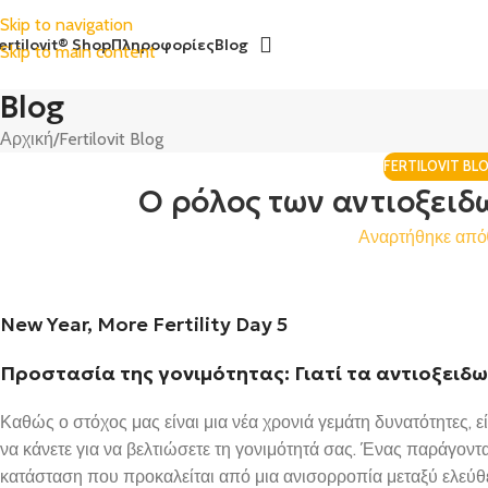
Skip to navigation
ertilovit® Shop
Πληροφορίες
Blog
Skip to main content
Blog
Αρχική
Fertilovit Blog
FERTILOVIT BL
Ο ρόλος των αντιοξειδ
Αναρτήθηκε από
New Year, More Fertility Day 5
Προστασία της γονιμότητας: Γιατί τα αντιοξειδ
Καθώς ο στόχος μας είναι μια νέα χρονιά γεμάτη δυνατότητες, ε
να κάνετε για να βελτιώσετε τη γονιμότητά σας. Ένας παράγοντ
κατάσταση που προκαλείται από μια ανισορροπία μεταξύ ελεύθ