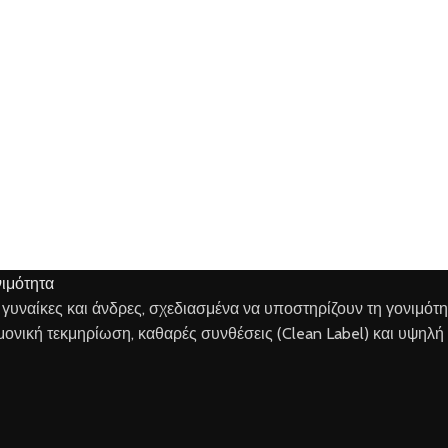
α γυναίκες και άνδρες, σχεδιασμένα να υποστηρίζουν τη γονιμότ
ημονική τεκμηρίωση, καθαρές συνθέσεις (Clean Label) και υψηλή