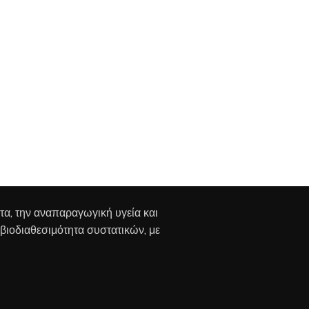
Μην χάνετε χρόνο. Η βελτίωση ποιότητας σπέρματος
απαιτεί 90 ημέρες. Μάθετε πώς ο κατακερματισμός
του DNA επηρεάζει τη σύλληψη και την έκβαση της
εγκυμοσύνης.
Συνεχίστε Την Ανάγνωση
ητα, την αναπαραγωγική υγεία και
 βιοδιαθεσιμότητα συστατικών, με