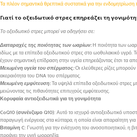
Τα πλέον σημαντικά θρεπτικά συστατικά για την ενδομητρίωση 
Γιατί το οξειδωτικό στρες επηρεάζει τη γονιμότ
Το οξειδωτικό στρες μπορεί να οδηγήσει σε:
Διαταραχές της ποιότητας των ωαρίων:
Η ποιότητα των ωαρί
ιδίως με τα επίπεδα οξειδωτικού στρες στο ωοθυλακικό υγρό. 
έχουν σημαντική επίδραση στην υγεία επηρεάζοντας έτσι τα α
Μειωμένη υγεία του σπέρματος:
Οι ελεύθερες ρίζες μπορούν 
ακεραιότητα του DNA του σπέρματος.
Μειωμένη εμφύτευση:
Τα υψηλά επίπεδα οξειδωτικού στρες μ
μειώνοντας τις πιθανότητες επιτυχούς εμφύτευσης.
Κορυφαία αντιοξειδωτικά για τη γονιμότητα
CoQ10 (συνένζυμο Q10):
Αυτό το ισχυρό αντιοξειδωτικό υποστ
παραγωγή ενέργειας στα κύτταρα, η οποία είναι απαραίτητη για
Βιταμίνη C:
Γνωστή για την ενίσχυση του ανοσοποιητικού, η βι
προάγει την υγιή ωορρηξία.