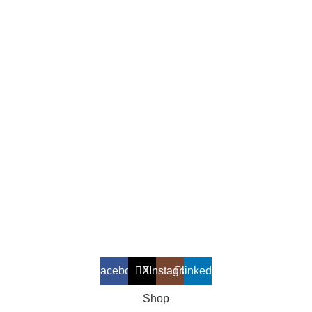
Fertilovit® Επικοινωνία
Blog
Social Media
Facebook
Twitter
Instagram
LinkedIn
Καλέστε μας:
210-8000-507
ΌΡΟΙ ΧΡΉΣΗΣ, ΑΓΟΡΏΝ & ΠΟΛΙΤΙΚΉ ΑΠΟΡΡΉΤΟΥ
Facebook
X
Instagram
linkedin
Shop