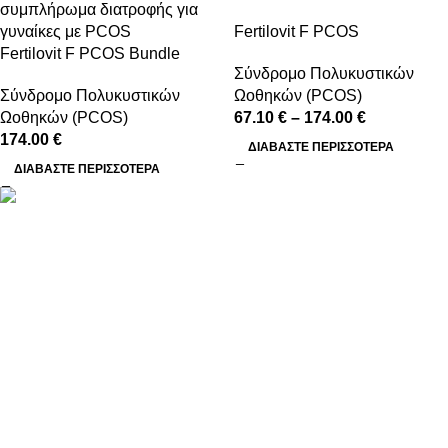
Fertilovit F PCOS
Fertilovit F PCOS Bundle
Σύνδρομο Πολυκυστικών
Σύνδρομο Πολυκυστικών
Ωοθηκών (PCOS)
Ωοθηκών (PCOS)
67.10
€
–
174.00
€
174.00
€
ΔΙΑΒΆΣΤΕ ΠΕΡΙΣΣΌΤΕΡΑ
ΔΙΑΒΆΣΤΕ ΠΕΡΙΣΣΌΤΕΡΑ
Τα Fertilovit® είναι εξειδικευμένα συμπληρώματα διατροφής για
γυναίκες και άνδρες, σχεδιασμένα να υποστηρίζουν τη
γονιμότητα, την αναπαραγωγική υγεία και την προετοιμασία για
εγκυμοσύνη και IVF. Βασίζονται σε επιστημονική τεκμηρίωση,
καθαρές συνθέσεις (Clean Label) και υψηλή βιοδιαθεσιμότητα
συστατικών, με σεβασμό στις πραγματικές ανάγκες κάθε φάσης
ζωής.