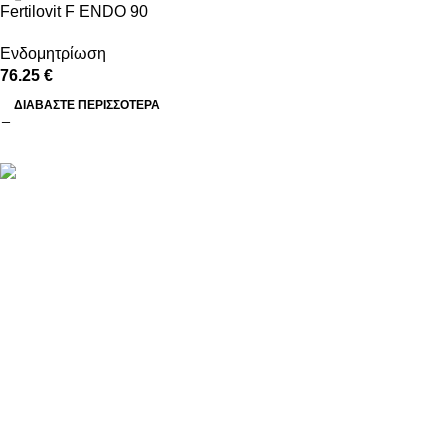
Fertilovit F ENDO 90
Ενδομητρίωση
76.25
€
ΔΙΑΒΆΣΤΕ ΠΕΡΙΣΣΌΤΕΡΑ
Τα Fertilovit® είναι εξειδικευμένα συμπληρώματα διατροφής για
γυναίκες και άνδρες, σχεδιασμένα να υποστηρίζουν τη
γονιμότητα, την αναπαραγωγική υγεία και την προετοιμασία για
εγκυμοσύνη και IVF. Βασίζονται σε επιστημονική τεκμηρίωση,
καθαρές συνθέσεις (Clean Label) και υψηλή βιοδιαθεσιμότητα
συστατικών, με σεβασμό στις πραγματικές ανάγκες κάθε φάσης
ζωής.
Αγορά βάση ανάγκης