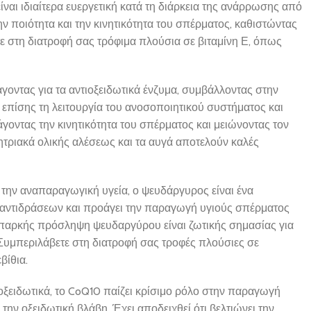
ίναι ιδιαίτερα ευεργετική κατά τη διάρκεια της ανάρρωσης από
 την ποιότητα και την κινητικότητα του σπέρματος, καθιστώντας
ε στη διατροφή σας τρόφιμα πλούσια σε βιταμίνη Ε, όπως
άγοντας για τα αντιοξειδωτικά ένζυμα, συμβάλλοντας στην
επίσης τη λειτουργία του ανοσοποιητικού συστήματος και
γοντας την κινητικότητα του σπέρματος και μειώνοντας τον
ητριακά ολικής αλέσεως και τα αυγά αποτελούν καλές
 την αναπαραγωγική υγεία, ο ψευδάργυρος είναι ένα
 αντιδράσεων και προάγει την παραγωγή υγιούς σπέρματος
 επαρκής πρόσληψη ψευδαργύρου είναι ζωτικής σημασίας για
Συμπεριλάβετε στη διατροφή σας τροφές πλούσιες σε
βίθια.
οξειδωτικά, το CoQ10 παίζει κρίσιμο ρόλο στην παραγωγή
ην οξειδωτική βλάβη. Έχει αποδειχθεί ότι βελτιώνει την