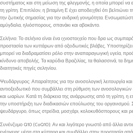
συστήματος και στη μείωση της φλεγμονής, η οποία μπορεί να ε
τη γρίπη. Επιπλέον, η βιταμίνη Ε έχει αποδειχθεί ότι βελτιώνει
την ζωτικής σημασίας για την ανδρική γονιμότητα. Ενσωματώστ
αμύγδαλα, ηλιόσπορους, σπανάκι και αβοκάντο.
Σελήνιο: Το σελήνιο είναι ένα ιχνοστοιχείο που δρα ως συμπαρ
προστασία των κυττάρων από οξειδωτικές βλάβες. Υποστηρίζει 
μπορεί να διαδραματίσει ρόλο στην αναπαραγωγική υγεία, προά
κίνδυνο αποβολής. Τα καρύδια Βραζιλίας, τα θαλασσινά, τα δημ
διαιτητικές πηγές σεληνίου.
Ψευδάργυρος: Απαραίτητος για την ανοσολογική λειτουργία και
αντιοξειδωτικό που συμβάλλει στη ρύθμιση των ανοσολογικών
και ωαρίων. Κατά τη διάρκεια της ανάρρωσης από τη γρίπη, η
την υποστήριξη των διαδικασιών επούλωσης του οργανισμού. 
ψευδάργυρο, όπως στρείδια, μοσχάρι, κολοκυθόσπορους και ρε
Συνένζυμο Q10 (CoQ10): Αν και λιγότερο γνωστό από άλλα αντι
ενέργειας μέσα στα κύτταρα και συμβάλλει στην προστασία από τ