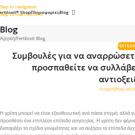
Skip to navigation
ertilovit® Shop
Πληροφορίες
Blog
Skip to main content
Blog
Αρχική
Fertilovit Blog
FERTILOV
Συμβουλές για να αναρρώσετ
προσπαθείτε να συλλάβε
αντιοξε
Αναρτήθηκε από
Η γρίπη μπορεί να είναι εξουθενωτική ανά πάσα στιγμή, αλλά 
προσθέσει ένα επιπλέον επίπεδο ανησυχίας. Η γρίπη δεν φέρν
διαταράξει τα σχέδια γονιμότητας και να αυξήσει τα επίπεδα άγ