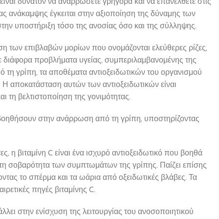
είναι δυνατόν να αναρρώσετε γρήγορα και να επανέλθετε στις
ας ανάκαμψης έγκειται στην αξιοποίηση της δύναμης των
στην υποστήριξη τόσο της ανοσίας όσο και της σύλληψης.
ση των επιβλαβών μορίων που ονομάζονται ελεύθερες ρίζες,
σε διάφορα προβλήματα υγείας, συμπεριλαμβανομένης της
ό τη γρίπη, τα αποθέματα αντιοξειδωτικών του οργανισμού
. Η αποκατάσταση αυτών των αντιοξειδωτικών είναι
ι τη βελτιστοποίηση της γονιμότητας.
βοηθήσουν στην ανάρρωση από τη γρίπη, υποστηρίζοντας
ες, η βιταμίνη C είναι ένα ισχυρό αντιοξειδωτικό που βοηθά
 τη σοβαρότητα των συμπτωμάτων της γρίπης. Παίζει επίσης
ντας το σπέρμα και τα ωάρια από οξειδωτικές βλάβες. Τα
αιρετικές πηγές βιταμίνης C.
άλλει στην ενίσχυση της λειτουργίας του ανοσοποιητικού