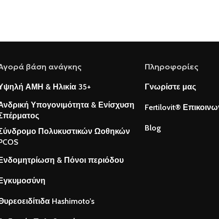
Αγορά βάση ανάγκης
Πληροφορίες
Υψηλή ΑΜΗ & Ηλικία 35+
Γνωρίστε μας
Ανδρική Υπογονιμότητα & Ενίσχυση
Fertilovit® Επικοινω
Σπέρματος
Blog
Σύνδρομο Πολυκυστικών Ωοθηκών
PCOS
Ενδομητρίωση & Πόνοι περιόδου
Εγκυμοσύνη
Θυρεοειδίτιδα Hashimoto’s