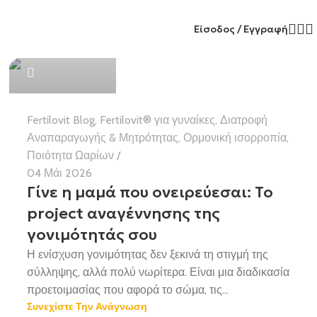
Είσοδος / Εγγραφή
Health Team
Fertilovit Blog
,
Fertilovit® για γυναίκες
,
Διατροφή
Αναπαραγωγής & Μητρότητας
,
Ορμονική ισορροπία
,
Ποιότητα Ωαρίων
04 Μάι 2026
Γίνε η μαμά που ονειρεύεσαι: Το
project αναγέννησης της
γονιμότητάς σου
Η ενίσχυση γονιμότητας δεν ξεκινά τη στιγμή της
σύλληψης, αλλά πολύ νωρίτερα. Είναι μια διαδικασία
προετοιμασίας που αφορά το σώμα, τις...
Συνεχίστε Την Ανάγνωση