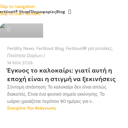
Skip to navigation
ertilovit® Shop
Πληροφορίες
Blog
Skip to main content
Health Team
Fertility News
,
Fertilovit Blog
,
Fertilovit® για γυναίκες
,
Ποιότητα Ωαρίων
14 Ιούλ 2026
Έγκυος το καλοκαίρι: γιατί αυτή η
εποχή είναι η στιγμή να ξεκινήσεις
Σύντομη απάντηση: Το καλοκαίρι δεν είναι απλώς
διακοπές. Είναι ένα φυσικό σημείο εκκίνησης. Το
ωάριο χρειάζεται περίπου 90 ημέρες για ν...
Συνεχίστε Την Ανάγνωση