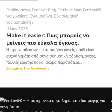
Fertility News
,
Fertilovit Blog
,
Fertilovit Man
,
Fertilovit®
για γυναίκες
,
Εγκυμοσύνη
,
Εξωσωματική
γονιμοποίηση
11 Ιούν 2025
Make it easier: Πως μπορείς να
μείνεις πιο εύκολα έγκυος.
Η προσπάθεια για να αποκτήσει κανείς παιδί είναι
συχνά γεμάτη από συναισθηματική φόρτιση, άγχος,
πολλές ερωτήσεις και ακόμα περισσότερε...
Συνεχίστε Την Ανάγνωση