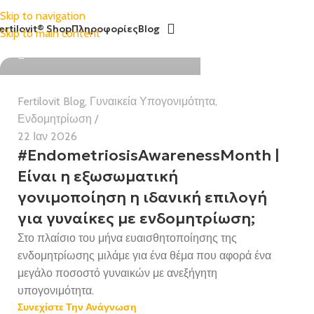
Skip to navigation
ertilovit® Shop
Πληροφορίες
Blog
Skip to main content
Χαρούλα Μπιλάλη BSc MMedSc
Fertilovit Blog
,
Γυναικεία Υπογονιμότητα
,
Ενδομητρίωση
22 Ιαν 2026
#EndometriosisAwarenessMonth |
Είναι η εξωσωματική
γονιμοποίηση η ιδανική επιλογή
για γυναίκες με ενδομητρίωση;
Στο πλαίσιο του μήνα ευαισθητοποίησης της
ενδομητρίωσης μιλάμε για ένα θέμα που αφορά ένα
μεγάλο ποσοστό γυναικών με ανεξήγητη
υπογονιμότητα.
Συνεχίστε Την Ανάγνωση