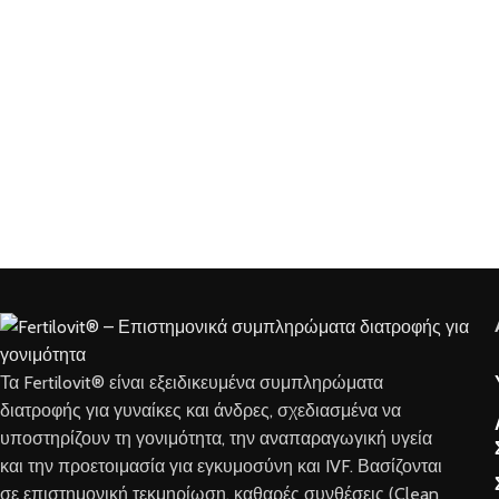
Τα Fertilovit® είναι εξειδικευμένα συμπληρώματα
διατροφής για γυναίκες και άνδρες, σχεδιασμένα να
υποστηρίζουν τη γονιμότητα, την αναπαραγωγική υγεία
και την προετοιμασία για εγκυμοσύνη και IVF. Βασίζονται
σε επιστημονική τεκμηρίωση, καθαρές συνθέσεις (Clean