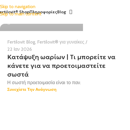
Skip to navigation
ertilovit® Shop
Πληροφορίες
Blog
Skip to main content
Χαρούλα Μπιλάλη BSc MMedSc
Fertilovit Blog
,
Fertilovit® για γυναίκες
22 Ιαν 2026
Κατάψυξη ωαρίων | Τι μπορείτε να
κάνετε για να προετοιμαστείτε
σωστά
Η σωστή προετοιμασία είναι το παν.
Συνεχίστε Την Ανάγνωση