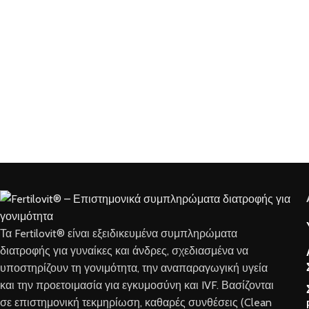
Τα Fertilovit® είναι εξειδικευμένα συμπληρώματα
διατροφής για γυναίκες και άνδρες, σχεδιασμένα να
υποστηρίζουν τη γονιμότητα, την αναπαραγωγική υγεία
και την προετοιμασία για εγκυμοσύνη και IVF. Βασίζονται
σε επιστημονική τεκμηρίωση, καθαρές συνθέσεις (Clean