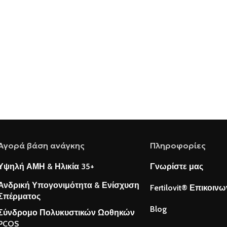
Αγορά βάση ανάγκης
Πληροφορίες
Υψηλή ΑΜΗ & Ηλικία 35+
Γνωρίστε μας
Ανδρική Υπογονιμότητα & Ενίσχυση
Fertilovit® Επικοινω
Σπέρματος
Blog
Σύνδρομο Πολυκυστικών Ωοθηκών
PCOS