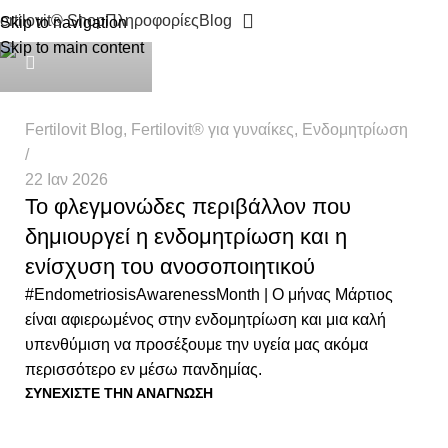
ertilovit® Shop
Πληροφορίες
Blog
Skip to navigation
Health Team
Skip to main content
Fertilovit Blog
,
Fertilovit® για γυναίκες
,
Ενδομητρίωση
22 Ιαν 2026
Το φλεγμονώδες περιβάλλον που
δημιουργεί η ενδομητρίωση και η
ενίσχυση του ανοσοποιητικού
#EndometriosisAwarenessMonth | Ο μήνας Μάρτιος
είναι αφιερωμένος στην ενδομητρίωση και μια καλή
υπενθύμιση να προσέξουμε την υγεία μας ακόμα
περισσότερο εν μέσω πανδημίας.
ΣΥΝΕΧΊΣΤΕ ΤΗΝ ΑΝΆΓΝΩΣΗ