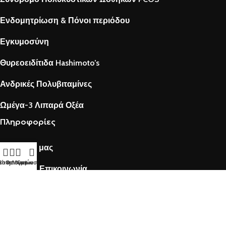
Ενδομητρίωση & Πόνοι περιόδου
Εγκυμοσύνη
Θυρεοειδίτιδα Hashimoto’s
Ανδρικές Πολυβιταμίνες
Ωμέγα-3 Λιπαρά Οξέα
Πληροφορίες
Γνωρίστε μας
τα επιθυμιών
Shop
Ο Λογαριασμός μου
Cart
Fertilovit® Επικοινωνία
Blog
Social Media