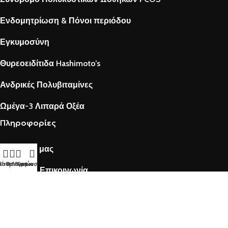
Ενδομητρίωση & Πόνοι περιόδου
Εγκυμοσύνη
Θυρεοειδίτιδα Hashimoto’s
Ανδρικές Πολυβιταμίνες
Ωμέγα-3 Λιπαρά Οξέα
Πληροφορίες
Γνωρίστε μας
τα επιθυμιών
Shop
Ο Λογαριασμός μου
Cart
Fertilovit® Επικοινωνία
Blog
Social Media