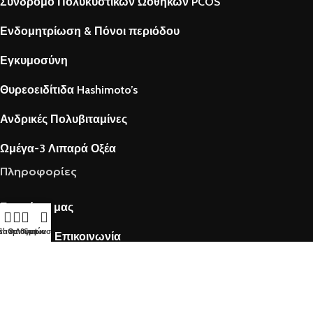
Σύνδρομο Πολυκυστικών Ωοθηκών PCOS
Ενδομητρίωση & Πόνοι περιόδου
Εγκυμοσύνη
Θυρεοειδίτιδα Hashimoto’s
Ανδρικές Πολυβιταμίνες
Ωμέγα-3 Λιπαρά Οξέα
Πληροφορίες
Γνωρίστε μας
τα επιθυμιών
Shop
Ο Λογαριασμός μου
Cart
Fertilovit® Επικοινωνία
Blog
Social Media